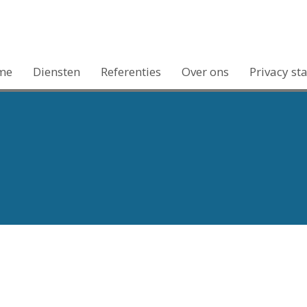
me
Diensten
Referenties
Over ons
Privacy st