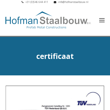
+31 (0)546 644 411
info@hofmanstaalbouw.nl
certificaat