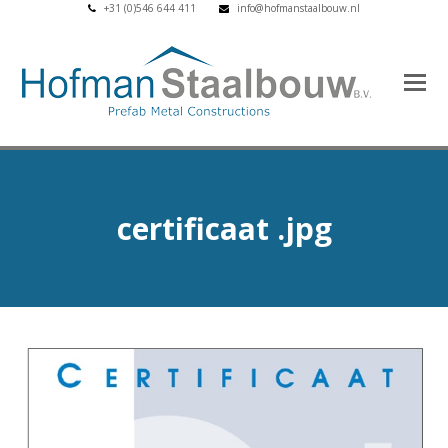
+31 (0)546 644 411
info@hofmanstaalbouw.nl
certificaat .jpg