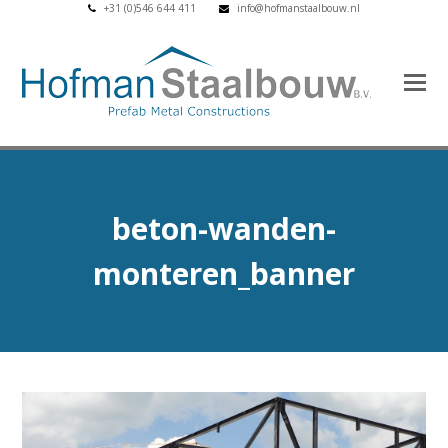
+31 (0)546 644 411
info@hofmanstaalbouw.nl
beton-wanden-
monteren_banner