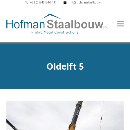
+31 (0)546 644 411
info@hofmanstaalbouw.nl
Oldelft 5