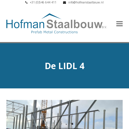
+31 (0)546 644 411
info@hofmanstaalbouw.nl
De LIDL 4