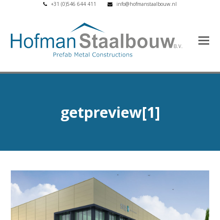
+31 (0)546 644 411
info@hofmanstaalbouw.nl
getpreview[1]