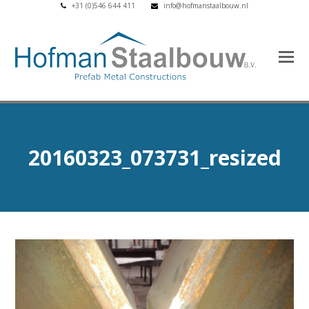
+31 (0)546 644 411
info@hofmanstaalbouw.nl
20160323_073731_resized