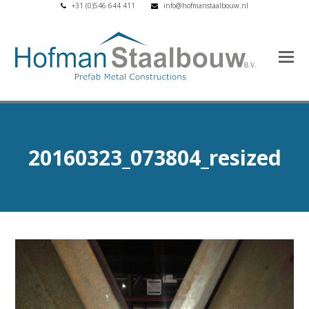
+31 (0)546 644 411
info@hofmanstaalbouw.nl
20160323_073804_resized