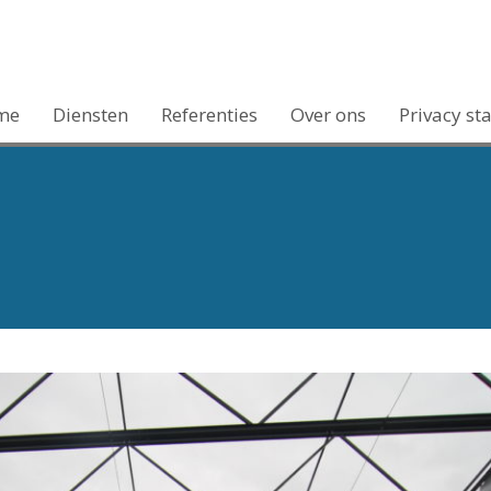
me
Diensten
Referenties
Over ons
Privacy st