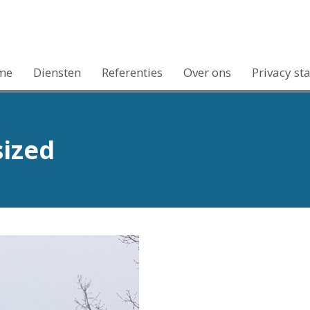
me
Diensten
Referenties
Over ons
Privacy st
ized