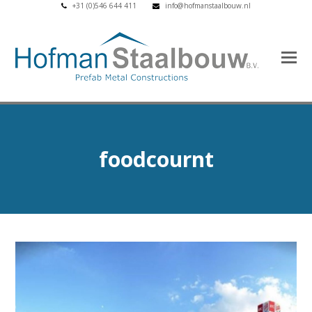
+31 (0)546 644 411
info@hofmanstaalbouw.nl
foodcournt