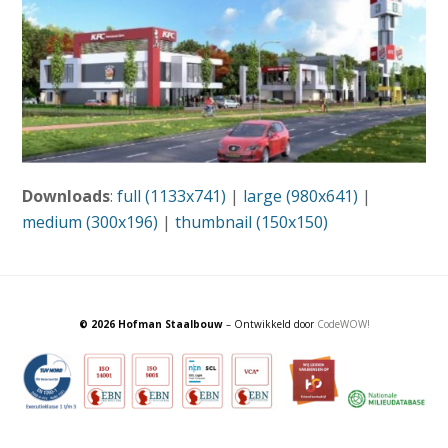
Downloads
:
full (1133x741)
|
large (980x641)
|
medium (300x196)
|
thumbnail (150x150)
© 2026 Hofman Staalbouw
– Ontwikkeld door
CodeWOW!