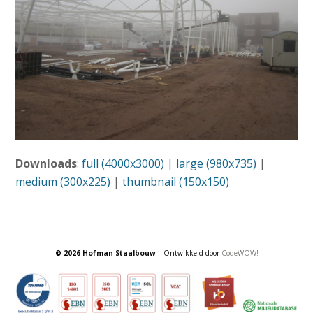
Downloads
:
full (4000x3000)
|
large (980x735)
|
medium (300x225)
|
thumbnail (150x150)
© 2026 Hofman Staalbouw
– Ontwikkeld door
CodeWOW!