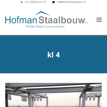
+31 (0)546 644 411
info@hofmanstaalbouw.nl
kl 4