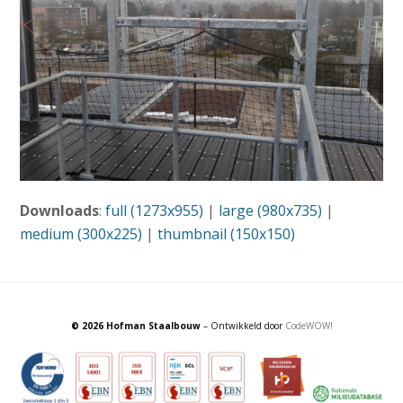
Downloads
:
full (1273x955)
|
large (980x735)
|
medium (300x225)
|
thumbnail (150x150)
© 2026 Hofman Staalbouw
– Ontwikkeld door
CodeWOW!