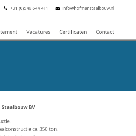
+31 (0)546 644 411
info@hofmanstaalbouw.nl
atement
Vacatures
Certificaten
Contact
 Staalbouw BV
ctie.
lconstructie ca. 350 ton.