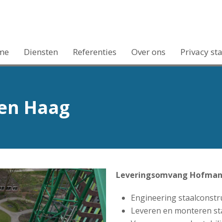
me
Diensten
Referenties
Over ons
Privacy st
Den Haag
Leveringsomvang Hofman
Engineering staalconstru
Leveren en monteren staa