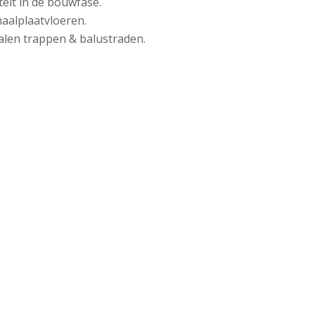
teit in de bouwfase.
aalplaatvloeren.
len trappen & balustraden.