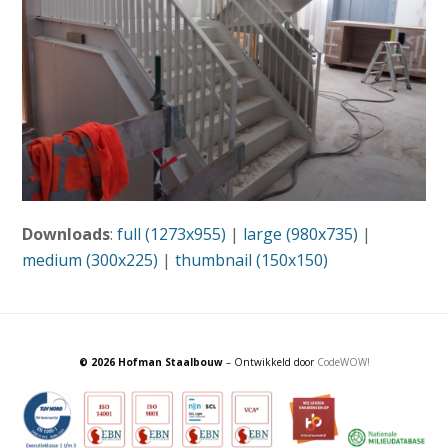
Downloads
:
full (1273x955)
|
large (980x735)
|
medium (300x225)
|
thumbnail (150x150)
© 2026 Hofman Staalbouw
– Ontwikkeld door
CodeWOW!