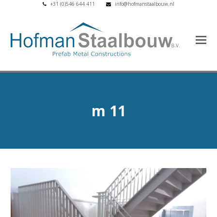
+31 (0)546 644 411
info@hofmanstaalbouw.nl
m 11