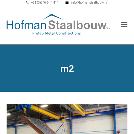
+31 (0)546 644 411
info@hofmanstaalbouw.nl
m2