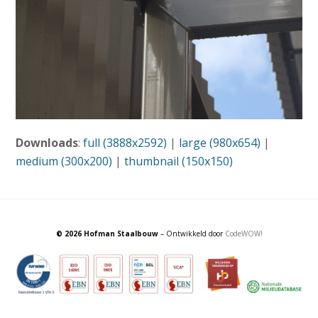
Downloads
:
full (3888x2592)
|
large (980x654)
|
medium (300x200)
|
thumbnail (150x150)
© 2026 Hofman Staalbouw
– Ontwikkeld door
CodeWOW!