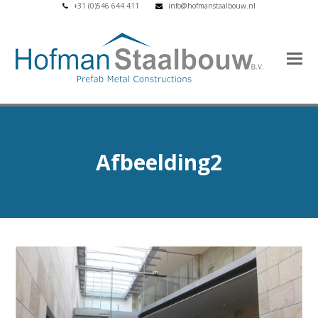
+31 (0)546 644 411
info@hofmanstaalbouw.nl
Afbeelding2