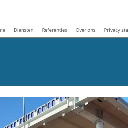
me
Diensten
Referenties
Over ons
Privacy st