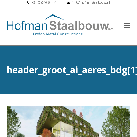
+31 (0)546 644 411
info@hofmanstaalbouw.nl
header_groot_ai_aeres_bdg[1