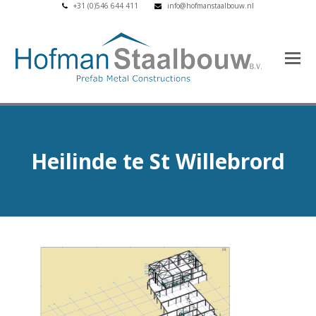
+31 (0)546 644 411
info@hofmanstaalbouw.nl
Heilinde te St Willebrord