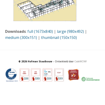
Downloads
:
full (1673x840)
|
large (980x492)
|
medium (300x151)
|
thumbnail (150x150)
© 2026 Hofman Staalbouw
– Ontwikkeld door
CodeWOW!