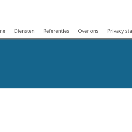
me
Diensten
Referenties
Over ons
Privacy st