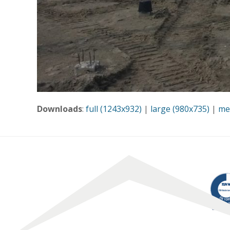
Downloads
:
full (1243x932)
|
large (980x735)
|
me