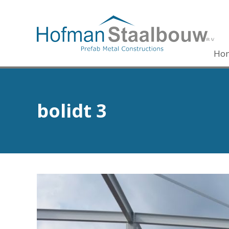
Ho
bolidt 3