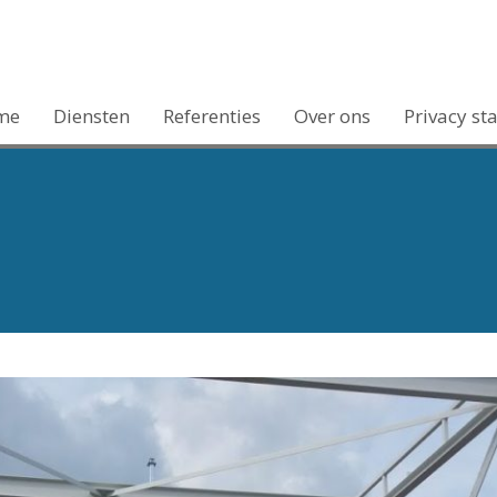
me
Diensten
Referenties
Over ons
Privacy st