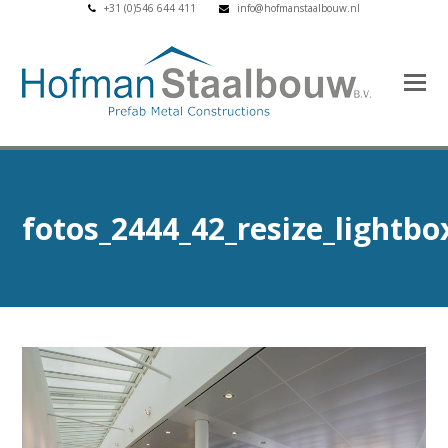
+31 (0)546 644 411
info@hofmanstaalbouw.nl
fotos_2444_42_resize_lightbo