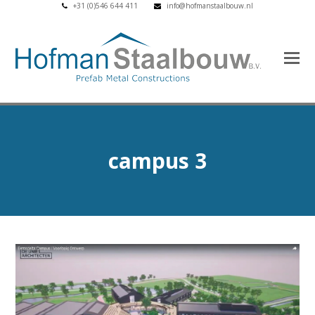
+31 (0)546 644 411
info@hofmanstaalbouw.nl
campus 3