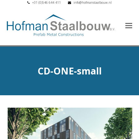
+31 (0)546 644 411
info@hofmanstaalbouw.nl
CD-ONE-small