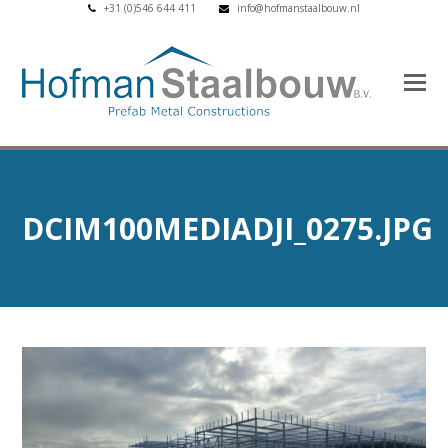
+31 (0)546 644 411
info@hofmanstaalbouw.nl
DCIM100MEDIADJI_0275.JPG