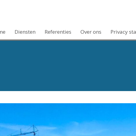
me
Diensten
Referenties
Over ons
Privacy st