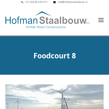
+31 (0)546 644 411
info@hofmanstaalbouw.nl
Foodcourt 8