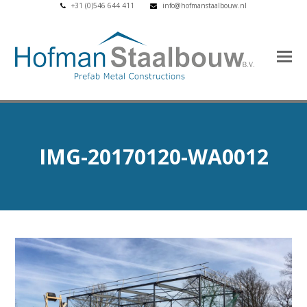
+31 (0)546 644 411
info@hofmanstaalbouw.nl
IMG-20170120-WA0012