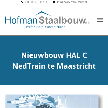
+31 (0)546 644 411
info@hofmanstaalbouw.nl
Nieuwbouw HAL C
NedTrain te Maastricht