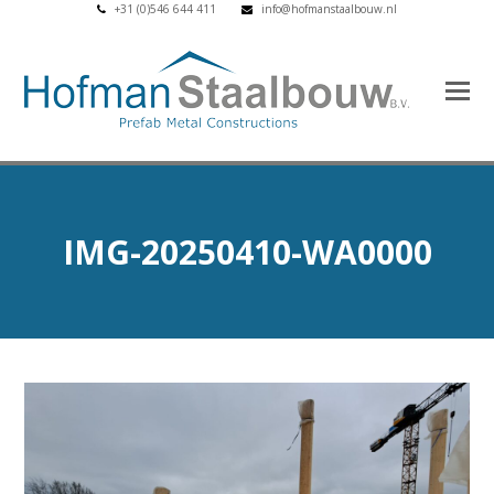
+31 (0)546 644 411
info@hofmanstaalbouw.nl
IMG-20250410-WA0000