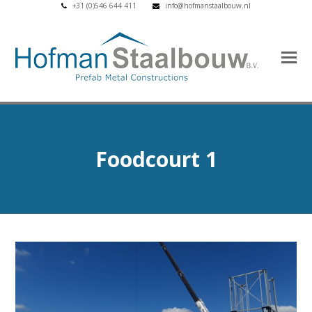
+31 (0)546 644 411
info@hofmanstaalbouw.nl
Foodcourt 1