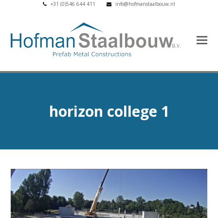
+31 (0)546 644 411
info@hofmanstaalbouw.nl
horizon college 1