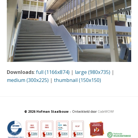
Downloads
:
full (1166x874)
|
large (980x735)
|
medium (300x225)
|
thumbnail (150x150)
© 2026 Hofman Staalbouw
– Ontwikkeld door
CodeWOW!