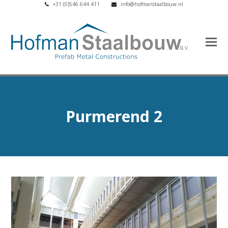
+31 (0)546 644 411
info@hofmanstaalbouw.nl
Purmerend 2