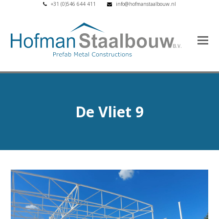
+31 (0)546 644 411
info@hofmanstaalbouw.nl
De Vliet 9