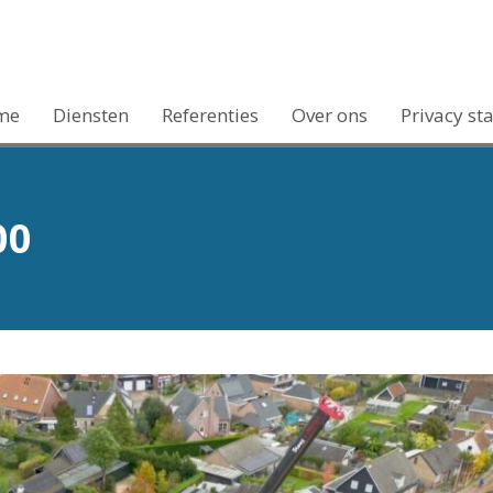
me
Diensten
Referenties
Over ons
Privacy st
00