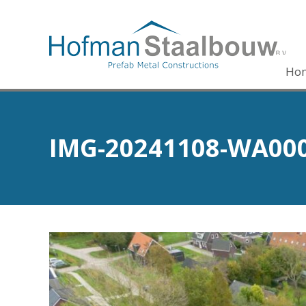
Ho
IMG-20241108-WA00