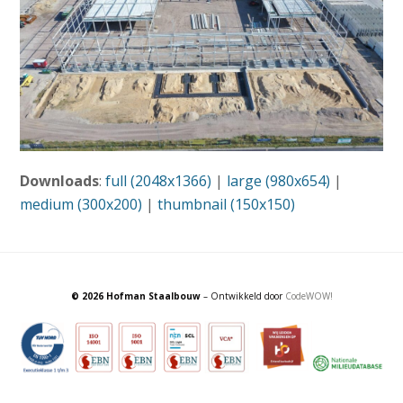
Downloads
:
full (2048x1366)
|
large (980x654)
|
medium (300x200)
|
thumbnail (150x150)
© 2026 Hofman Staalbouw
– Ontwikkeld door
CodeWOW!