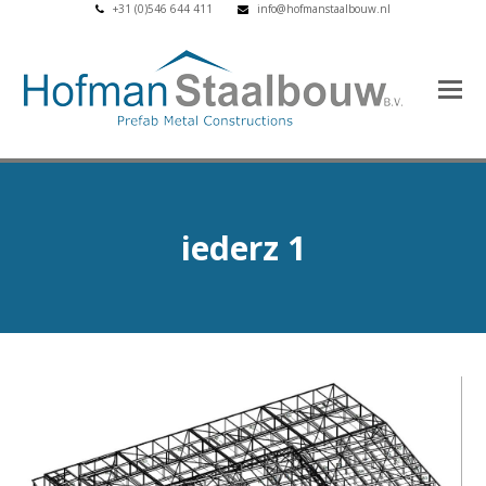
+31 (0)546 644 411
info@hofmanstaalbouw.nl
iederz 1