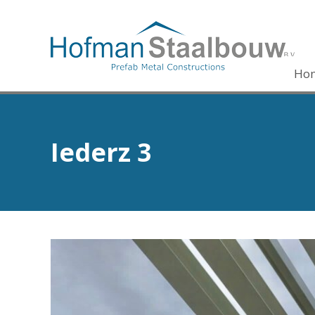
Ho
Iederz 3