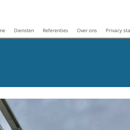
me
Diensten
Referenties
Over ons
Privacy st