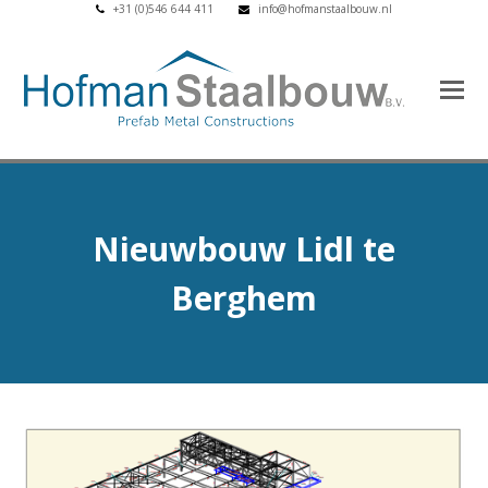
+31 (0)546 644 411
info@hofmanstaalbouw.nl
Nieuwbouw Lidl te
Berghem