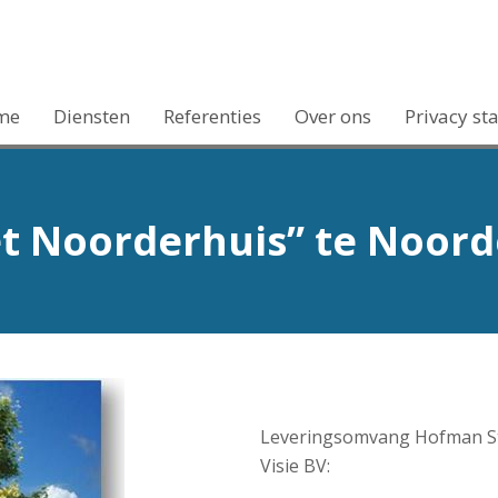
me
Diensten
Referenties
Over ons
Privacy st
 Noorderhuis” te Noord
Leveringsomvang Hofman St
Visie BV: