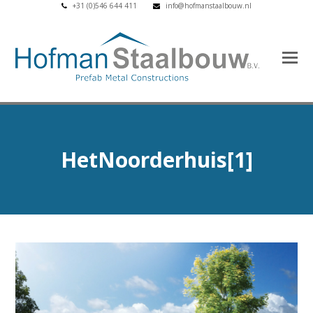
+31 (0)546 644 411
info@hofmanstaalbouw.nl
HetNoorderhuis[1]