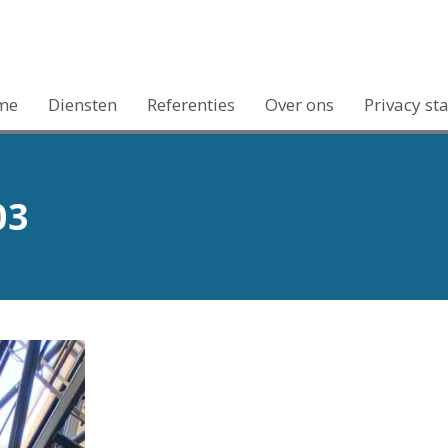
me
Diensten
Referenties
Over ons
Privacy st
03