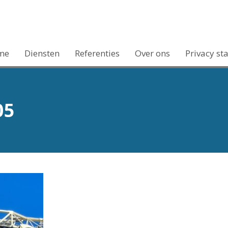
me
Diensten
Referenties
Over ons
Privacy st
05