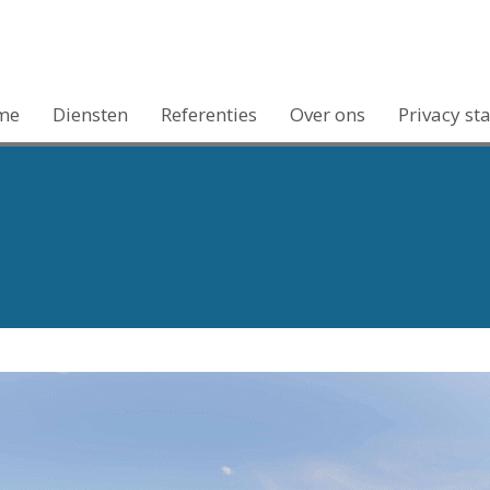
me
Diensten
Referenties
Over ons
Privacy st