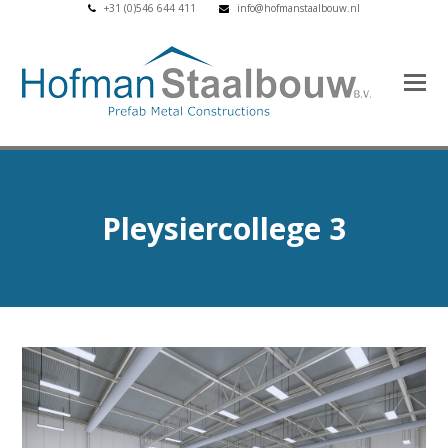
+31 (0)546 644 411
info@hofmanstaalbouw.nl
Pleysiercollege 3