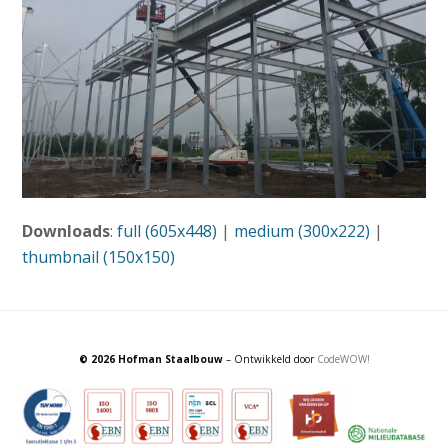
Downloads
:
full (605x448)
|
medium (300x222)
|
thumbnail (150x150)
© 2026 Hofman Staalbouw
– Ontwikkeld door
CodeWOW!