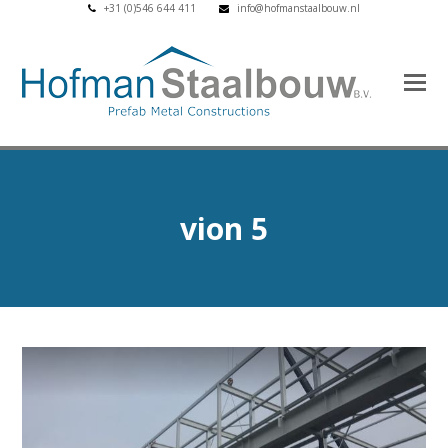
+31 (0)546 644 411
info@hofmanstaalbouw.nl
vion 5