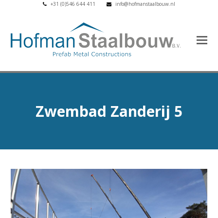
+31 (0)546 644 411
info@hofmanstaalbouw.nl
Zwembad Zanderij 5