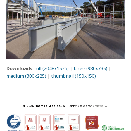
Downloads
:
full (2048x1536)
|
large (980x735)
|
medium (300x225)
|
thumbnail (150x150)
© 2026 Hofman Staalbouw
– Ontwikkeld door
CodeWOW!